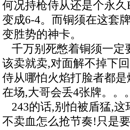
何况持枪侍从还是个永久B
变成6-4。而铜须在这套
变胜势的神卡。
千万别死憋着铜须一定要
该卖就卖,对面解不掉下
侍从哪怕火焰打脸者都是
在场,大哥会丢4张牌。。
243的话,别怕被盾猛,
不卖血怎么抢节奏!只是