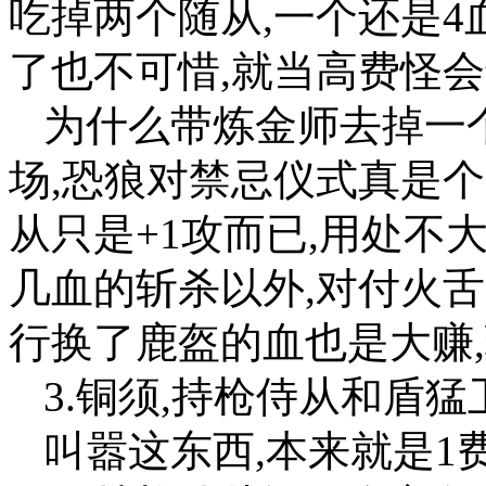
吃掉两个随从,一个还是4
了也不可惜,就当高费怪
为什么带炼金师去掉一
场,恐狼对禁忌仪式真是个
从只是+1攻而已,用处不
几血的斩杀以外,对付火舌
行换了鹿盔的血也是大赚
3.铜须,持枪侍从和盾猛
叫嚣这东西,本来就是1