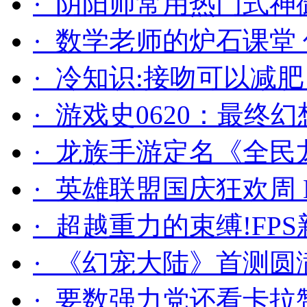
· 阴阳师常用热门式神
· 数学老师的炉石课堂
· 冷知识:接吻可以减
· 游戏史0620：最终
· 龙族手游定名《全
· 英雄联盟国庆狂欢周 
· 超越重力的束缚!F
· 《幻宠大陆》首测圆
· 要数强力党还看卡