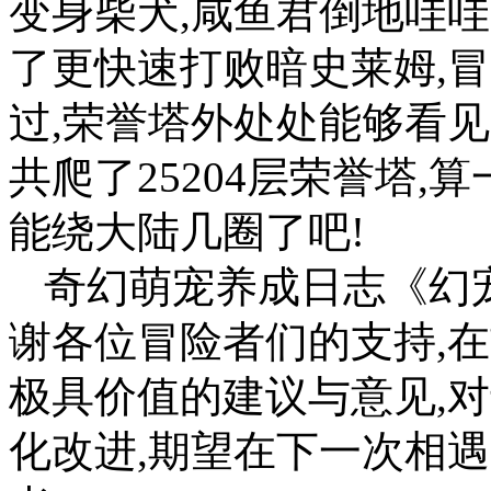
变身柴犬,咸鱼君倒地哇
了更快速打败暗史莱姆,
过,荣誉塔外处处能够看见
共爬了25204层荣誉塔,
能绕大陆几圈了吧!
奇幻萌宠养成日志《幻
谢各位冒险者们的支持,
极具价值的建议与意见,
化改进,期望在下一次相