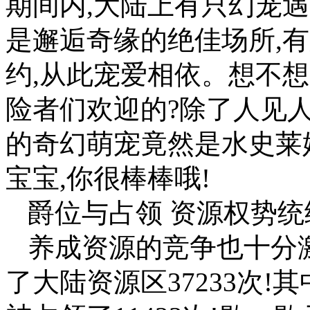
期间内,大陆上有只幻宠
是邂逅奇缘的绝佳场所,
约,从此宠爱相依。想不
险者们欢迎的?除了人见
的奇幻萌宠竟然是水史莱
宝宝,你很棒棒哦!
爵位与占领 资源权势统
养成资源的竞争也十分激
了大陆资源区37233次!