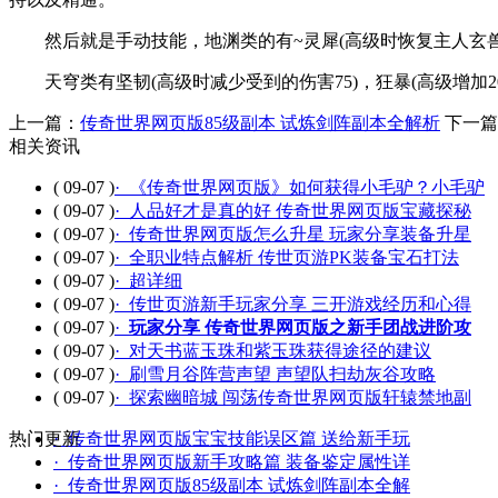
然后就是手动技能，地渊类的有~灵犀(高级时恢复主人玄兽当
天穹类有坚韧(高级时减少受到的伤害75)，狂暴(高级增加2
上一篇：
传奇世界网页版85级副本 试炼剑阵副本全解析
下一篇
相关资讯
( 09-07 )
· 《传奇世界网页版》如何获得小毛驴？小毛驴
( 09-07 )
· 人品好才是真的好 传奇世界网页版宝藏探秘
( 09-07 )
· 传奇世界网页版怎么升星 玩家分享装备升星
( 09-07 )
· 全职业特点解析 传世页游PK装备宝石打法
( 09-07 )
· 超详细
( 09-07 )
· 传世页游新手玩家分享 三开游戏经历和心得
( 09-07 )
·
玩家分享 传奇世界网页版之新手团战进阶攻
( 09-07 )
· 对天书蓝玉珠和紫玉珠获得途径的建议
( 09-07 )
· 刷雪月谷阵营声望 声望队扫劫灰谷攻略
( 09-07 )
· 探索幽暗城 闯荡传奇世界网页版轩辕禁地副
热门更新
· 传奇世界网页版宝宝技能误区篇 送给新手玩
· 传奇世界网页版新手攻略篇 装备鉴定属性详
· 传奇世界网页版85级副本 试炼剑阵副本全解