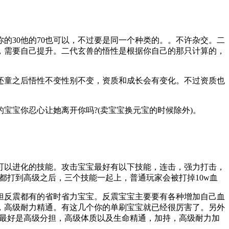
的30他的70也可以，不过要是同一个种类的。。不许杂交。二
骨的，需要自己提升。二代玄兽的悟性是根据你自己的那只计算的，
童之后悟性不变性别不变，资质和成长会有变化。不过资质也
宝你忍心让她离开你吗?(卖宝宝换元宝的时候除外)。
可以进化的技能。攻击宝宝最好有以下技能，连击，强力打击，
都打到高级之后，三个技能一起上，普通玩家会被打掉10w血
担反震都有的省时省力宝宝。反震宝宝主要要有各种增加自己血
，高级耐力精通。有这几个你的单刷宝宝就已经很厉害了。另外
能最好是高级分担，高级体质以及生命精通，加持，高级耐力加