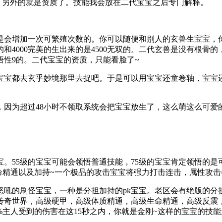
另外的就是资质了。技能我会放在二代宝宝之后专门解释。
，是会增加一次可繁殖次数的。你可以随便和别人的玄兽生宝宝，你
的和4000完美的生出来的是4500无双的。二代玄兽是没有根
悟性9的。二代宝宝的资质，只能看脸了~
宝都去玄乎妙境那里去捉吧。于是可以用宝宝还童卷轴，宝宝还
为超过48小时不领取系统会把宝宝放生了，这么萌这么可爱的宝
55级的宝宝可能会领悟普通技能，75级的宝宝肯定领悟的是
命精通以及加持~一个极品的攻击宝宝将强力打击连击，属性攻击
的刷怪宝宝，一种是分担加持的pk宝宝。老区会有绝版的分
传奇世界，高级硬甲，高级体质精通，高级生命精通，高级反震
%主人受到的伤害在这15秒之内，你就是金刚~这样的宝宝的技