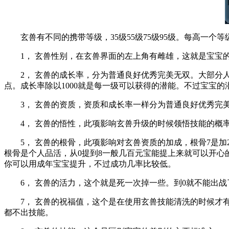
玄兽有不同的携带等级，35级55级75级95级。每高一个
1， 玄兽性别，在玄兽界面的左上角有雌雄，这就是宝宝
2， 玄兽的成长率，分为普通良好优秀完美无双。大部分人都
点。成长率除以1000就是每一级可以获得的潜能。不过宝宝
3， 玄兽的资质，资质和成长率一样分为普通良好优秀完美
4， 玄兽的悟性，此项影响玄兽升级的时候领悟技能的概率，
5， 玄兽的根骨，此项影响对玄兽资质的加成，根骨7是加20%
根骨是个人品活，从0提到8一般几百元宝能提上来就可以开心的
你可以用成年宝宝提升，不过成功几率比较低。
6， 玄兽的活力，这个就是死一次掉一些。到0就不能出战
7， 玄兽的祝福值，这个是在使用玄兽技能清洗的时候才有用
都不出技能。