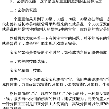
8， 玄兽的技能，这个是区别宝宝的差别的主要标准之一，
二：玄兽的繁殖：
一个宝宝如果升到了30级，50级，70级，90级这些等级
代玄兽的成长率是根据父母平均得来的也就是说一个5000无双
就是说你的是悟性9和别人的悟性2生的宝宝，你领到的肯定是
然后再给大家科普一下有关洗宝宝的问题，总不能所有的宝
就是普通了，成长很可能出现无双或者完美。
宝宝的繁殖是要等两个小时的，繁殖成功之后记得去领取，因
三：玄兽的技能选择：
宝宝的精髓，技能。
首先，宝宝分为血战宝宝和攻击宝宝。我们先来说攻击宝宝。
属性攻击，力量or智力精通以及加持，体质精通以及加持。生
然后是血战宝宝，现在的血战宝宝分为两种，一种是反震怒吼
上线，减少自己受到的伤害的技能，建议技能为，完美仿盛大
一种分担宝宝就是用来分担主人伤害的，高级分担可以分担70
持以及精通。