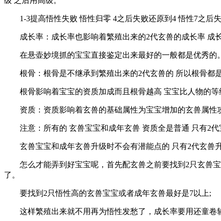
级 之后用高级。
1-3提高悟性失败 悟性归零 4之后失败还原到4 悟性7之后
成长率：成长率也影响着繁殖出来的2代玄兽的成长率 成长率
在悬壶妙境抓的宝宝直接鉴定出来最好的一般都是优秀的
根骨：根骨是不继承到繁殖出来的2代玄兽的 所以根骨都是
根骨影响着宝宝的资质加成而且根骨越高 宝宝比人物的等级
资质：资质影响着玄兽的基础属性为宝宝增加的玄兽属性攻击力
注意：所有的 玄兽宝宝和成年玄兽 资质全是普通 只有2
玄兽宝宝和成年玄兽升级时不会有潜能点的 只有2代玄兽升级
怎么才能弄到好宝宝呢，首先配玄兽之前要找到2只玄兽宝宝
了。
要找到2只悟性高的玄兽宝宝或者成年玄兽最好是7以上;
这样繁殖出来就不用再为悟性发愁了，成长率要用还童卷轴