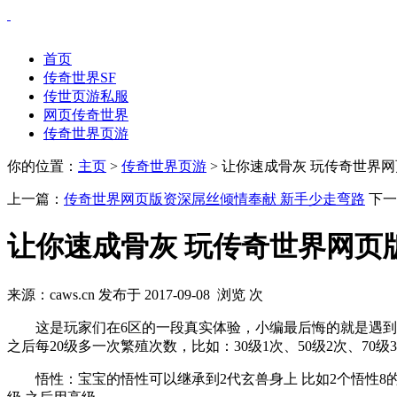
首页
传奇世界SF
传世页游私服
网页传奇世界
传奇世界页游
你的位置：
主页
>
传奇世界页游
> 让你速成骨灰 玩传奇世界
上一篇：
传奇世界网页版资深屌丝倾情奉献 新手少走弯路
下一
让你速成骨灰 玩传奇世界网页
来源：caws.cn 发布于 2017-09-08 浏览
次
这是玩家们在6区的一段真实体验，小编最后悔的就是遇到这
之后每20级多一次繁殖次数，比如：30级1次、50级2次、70
悟性：宝宝的悟性可以继承到2代玄兽身上 比如2个悟性8的宝宝