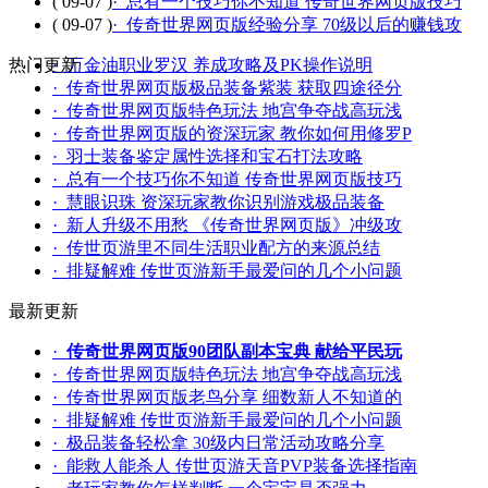
( 09-07 )
· 总有一个技巧你不知道 传奇世界网页版技巧
( 09-07 )
· 传奇世界网页版经验分享 70级以后的赚钱攻
热门更新
· 万金油职业罗汉 养成攻略及PK操作说明
· 传奇世界网页版极品装备紫装 获取四途径分
· 传奇世界网页版特色玩法 地宫争夺战高玩浅
· 传奇世界网页版的资深玩家 教你如何用修罗P
· 羽士装备鉴定属性选择和宝石打法攻略
· 总有一个技巧你不知道 传奇世界网页版技巧
· 慧眼识珠 资深玩家教你识别游戏极品装备
· 新人升级不用愁 《传奇世界网页版》冲级攻
· 传世页游里不同生活职业配方的来源总结
· 排疑解难 传世页游新手最爱问的几个小问题
最新更新
·
传奇世界网页版90团队副本宝典 献给平民玩
· 传奇世界网页版特色玩法 地宫争夺战高玩浅
· 传奇世界网页版老鸟分享 细数新人不知道的
· 排疑解难 传世页游新手最爱问的几个小问题
· 极品装备轻松拿 30级内日常活动攻略分享
· 能救人能杀人 传世页游天音PVP装备选择指南