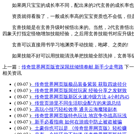
如果两只宝宝的成长率不同，配出来的2代玄兽的成长率也
资质就得看脸了，一般成长率高的宝宝资质也不会低，但是
玄兽技能是在玄兽升级时候悟出来的。当然，2代玄兽悟出
四象天打指定怪物增加技能经验，之后用玄兽技能书对应升级技
玄兽可以直接用书学习地渊类手动技能，咆哮、之类的!
如果技能不好可以用技能清洗单把技能全部洗掉，玄兽等级
上一篇：
传奇世界网页版资深屌丝倾情奉献 新手少走弯路
下一
相关资讯
( 09-07 )
· 传奇世界网页版极品装备紫装 获取四途径分
( 09-07 )
· 传奇世界网页版屌丝玩家 经验分享之发财致
( 09-07 )
· 传奇世界网页版新区火速冲级方法 4小时内45
( 09-07 )
· 传世页游里不同生活职业配方的来源总结
( 09-07 )
· 高玩小技巧轻松效率 通关云海魔陵副本
( 09-07 )
· 传奇世界网页版特色玩法 地宫争夺战高玩浅
( 09-07 )
· 新手必看指南 如何在游戏中防止被盗被骗
( 09-07 )
· 土豪你也可以是 《传奇世界网页版》轻松赚