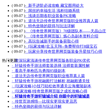
( 09-07 )
· 新手进阶必读攻略 藏宝图用处大
( 09-07 )
· 屌丝的幸福生活 浅析结婚系统
( 09-07 )
· 浅谈后期各职业装备PK攻略
( 09-07 )
· 道法无边传奇世界网页版职业推荐真人篇
( 09-07 )
· 特色坐骑的获得与玩法详解
( 09-07 )
· 《传奇世界网页版》70级团队本——天晶山庄
( 09-07 )
· 《传奇世界网页版》炼心岛副本资料介绍
( 09-07 )
· 高玩告诫新手的装备获取心得
( 09-07 )
· [玩家攻略]玄玉天翔--免费帮你打8级宝石
( 09-07 )
· 玩家分享传奇世界网页版装备升星技巧心得
热门更新
· 资深玩家浅谈传奇世界网页版各职业PK优劣
· 轩辕传奇手游法师套装选择 法师套装属性解
· 看高手单枪匹马勇闯85级副本
· 道法无边传奇世界网页版职业推荐真人篇
· 轩辕传奇手游祝融殿打法解析 祝融殿通关技
· [玩家攻略]小技巧轻松效率通关云海魔陵副本
· [玩家攻略]传奇世界网页版之成长攻略心得
·
轩辕传奇手游轩辕城介绍 你眼中的轩辕城是
· 传世页游感悟—比现实更现实更丑恶
· 特色坐骑的获得与玩法详解